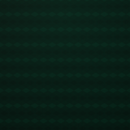
过度焦虑均会对球员的表现产生负面影响。皇马的心理专家团队为贝
林厄姆进行定期评估，以加强其心理韧性，并通过心理训练和冥想等
方式帮助他应对日益增长的舆论关注。此外，与其他成功案例一样，
贝林厄姆也鼓励与队友和教练保持积极沟通，以确保良好的竞技心
态。
**必要的休息与恢复**
确保贝林厄姆在高强度的职业生涯中获得足够的休息时间至关重要。
在密集的赛程中，给予球员适当休整可以有效减少疲劳积累。像拉莫
斯这样的前辈亦是如此，在职业晚期通过成功的休息管理延长其职业
生涯。皇马在休息日安排上灵活调整，确保贝林厄姆能够在运动场外
享受私人空间，以追求身心平衡。
**案例分析：贝林厄姆的成功恢复**
通过科学的身体负荷管理和心理健康策略，贝林厄姆的状态已得到显
著恢复。他的比赛数据和竞技表现都得到了提升，这证明了皇马为他
量身打造的恢复和休息策略的成功PG电子官方网站。通过持续监控
和调整，贝林厄姆不仅在比赛中焕发活力，也为年轻球员的发展标准
树立了榜样。