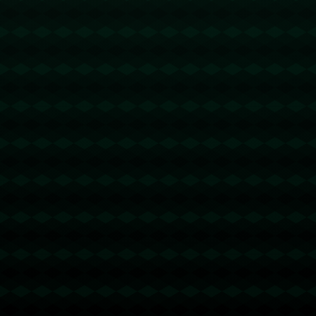
拜仁官方为诺伊尔庆祝三十九岁生日：生日快乐，Manu?.
52分10板8助！静雨：库里天神下凡 将灰熊骄傲的双塔彻底击穿.
记者：弗里克看到拉菲尼亚仍然很疲惫，交流后让他先替补.
曼联本赛季英超主场两次0-3惨败 3战仅打进1球
0
留言