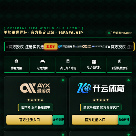
欢迎访问PG电子(中国大陆)官方网站
>
足联
首页
足联
52分10板8助！静雨：库里天神下凡 将灰熊骄
傲的双塔彻底击穿.
频道：
足联
日期：
2025-09-04 13:16:41
浏览：420
**库里52分10板8助：天神下凡，彻底击破灰熊双塔防线**
当世篮球巨星斯蒂芬·库里再一次在比赛中展现出他超凡的实力，引
发了无数球迷和媒体的热议。以一场惊人的数据——**52分10篮板8
助攻**证明了自己的统治力，他不仅以高效的得分彻底摧毁了灰熊的
防守体系，更是将他们引以为傲的双塔彻底击穿。这场比赛不仅是库
里个人的巅峰时刻，更是一场关于现代篮球与传统防守理念碰撞的经
典案例。