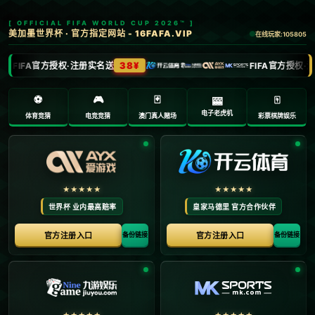
欢迎访问PG电子(中国大陆)官方网站
2025年4月21日
>
2025年4月21日
首页
骆建佑勇闯印尼公开赛决赛 决战“师父”安赛龙
**骆建佑勇闯印尼公开赛决赛 决战“师父”安赛龙** 在羽毛球世界的巅峰对决中，骆建佑和安赛龙这两位顶尖选手即将在印尼公开赛上展开激烈角逐。这一赛事不仅是两国羽坛的盛事，更因选手之间的特殊渊源而备受瞩目。**骆建佑**作为新加坡羽坛冉冉升起的新星，与**安赛龙**——他的“师父”——的对决，令无数观众期...
‹‹
1
››
Copyright PG电子(中国大陆)官方网站 All Rights Reserved. Powered By
Z-Blog
.